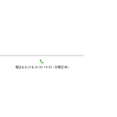
電話をかける (8:30-18:30 / 日曜定休)
オドレミン
健創清心顆粒
ホーム
京屋薬局について