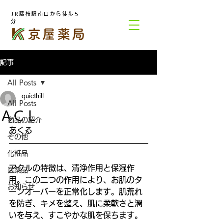
JR藤枝駅南口から徒歩5
分
記事
All Posts
quiethill
All Posts
ＡＣＬ
商品の紹介
あくる
その他
化粧品
アクルの特徴は、清浄作用と保湿作
医薬品
用。この二つの作用により、お肌のタ
お知らせ
ーンオーバーを正常化します。肌荒れ
を防ぎ、キメを整え、肌に柔軟さと潤
いを与え、すこやかな肌を保ちます。