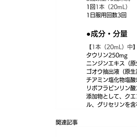
1回
1本（20mL）
1日服用回数3回
●成分・分量
【1本（20mL）中
タウリン250mg
ニンジンエキス（原生
ゴオウ抽出液（原生薬
チアミン塩化物塩酸塩（
リボフラビンリン酸エ
添加物として、クエ
ル、グリセリンを含
関連記事