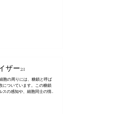
んでいます。
イザー21
る細胞の周りには、糖鎖と呼ば
数についています。この糖鎖
ルスの感知や、細胞同士の情
タライザー２１は、この糖鎖
類をすべて天然の状態で含んで
ます。