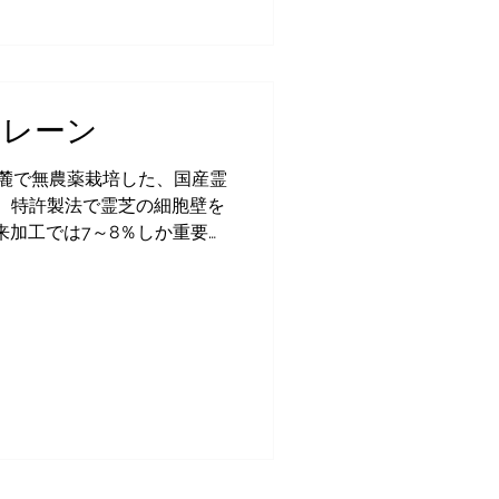
トレーン
山麓で無農薬栽培した、国産霊
。特許製法で霊芝の細胞壁を
来加工では7～8％しか重要な
、100％近く利用可能に仕上
した。