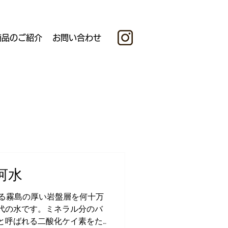
商品のご紹介
お問い合わせ
河水
する霧島の厚い岩盤層を何十万
代の水です。ミネラル分のバ
と呼ばれる二酸化ケイ素をた