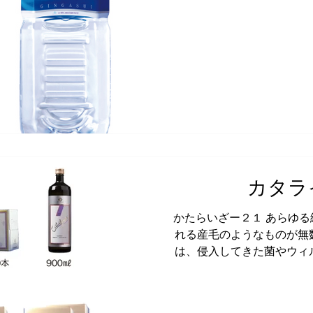
っぷり含
カタラ
かたらいざー２１ あらゆ
れる産毛のようなものが無
は、侵入してきた菌やウィ
報連絡を行っています。カ
を構成する糖鎖栄養素8種
い